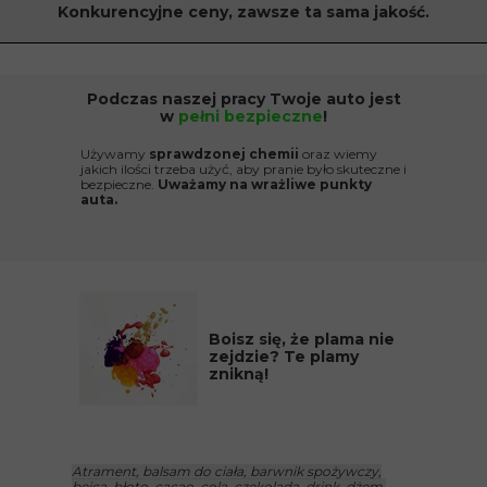
Konkurencyjne ceny, zawsze ta sama jakość.
Podczas naszej pracy Twoje auto jest
w
pełni bezpieczne
!
Używamy
sprawdzonej chemii
oraz wiemy
jakich ilości trzeba użyć, aby pranie było skuteczne i
bezpieczne.
Uważamy na wrażliwe punkty
auta.
Boisz się, że plama nie
zejdzie? Te plamy
znikną!
Atrament, balsam do ciała, barwnik spożywczy,
bejca, błoto, cacao, cola, czekolada, drink, dżem,