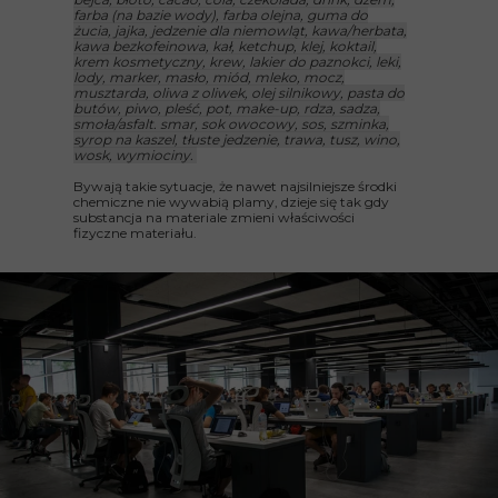
farba (na bazie wody), farba olejna, guma do
żucia, jajka, jedzenie dla niemowląt, kawa/herbata,
kawa bezkofeinowa, kał, ketchup, klej, koktail,
krem kosmetyczny, krew, lakier do paznokci, leki,
lody, marker, masło, miód, mleko, mocz,
musztarda, oliwa z oliwek, olej silnikowy, pasta do
butów, piwo, pleść, pot, make-up, rdza, sadza,
smoła/asfalt. smar, sok owocowy, sos, szminka,
syrop na kaszel, tłuste jedzenie, trawa, tusz, wino,
wosk, wymiociny.
Bywają takie sytuacje, że nawet najsilniejsze środki
chemiczne nie wywabią plamy, dzieje się tak gdy
substancja na materiale zmieni właściwości
fizyczne materiału.