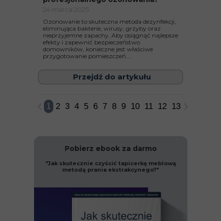
24 marca 2025
Ozonowanie to skuteczna metoda dezynfekcji,
eliminująca bakterie, wirusy, grzyby oraz
nieprzyjemne zapachy. Aby osiągnąć najlepsze
efekty i zapewnić bezpieczeństwo
domowników, konieczne jest właściwe
przygotowanie pomieszczeń....
Przejdź do artykułu
1
2
3
4
5
6
7
8
9
10
11
12
13
Pobierz ebook za darmo
"Jak skutecznie czyścić tapicerkę meblową
metodą prania ekstrakcynego?"