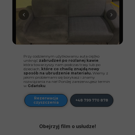
Przy codziennym użytkowaniu auta ciężko
uniknąć
zabrudzeń po rozlanej kawie
,
która towarzyszy nam podczas trasy lub po
dzieciach,
które co chwilę znajdą nowy
sposób na ubrudzenie materiału.
Wiemy z
jakimi problemami się borykasz i znamy
rozwiązania na nie! Poniżej zarezerwujesz termin
w
Gdańsku
.
Rezerwacja
+48 799 770 878
czyszczenia
Obejrzyj film o usłudze!