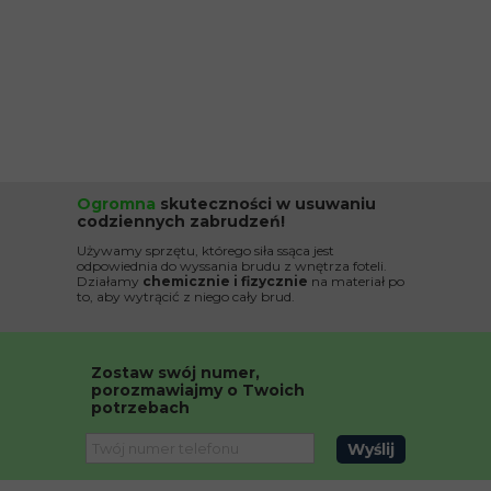
Ogromna
skuteczności w usuwaniu
codziennych zabrudzeń!
Używamy sprzętu, którego siła ssąca jest
odpowiednia do wyssania brudu z wnętrza foteli.
Działamy
chemicznie i fizycznie
na materiał po
to, aby wytrącić z niego cały brud.
Zostaw swój numer,
porozmawiajmy o Twoich
potrzebach
Wyślij