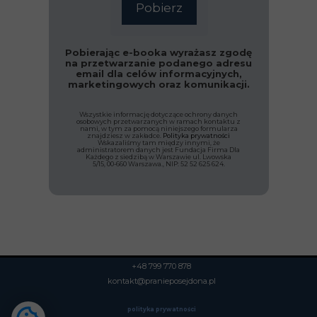
Pobierz
Pobierając e-booka wyrażasz zgodę
na przetwarzanie podanego adresu
email dla celów informacyjnych,
marketingowych oraz komunikacji.
Wszystkie informację dotyczące ochrony danych
osobowych przetwarzanych w ramach kontaktu z
nami, w tym za pomocą niniejszego formularza
znajdziesz w zakładce.
Polityka prywatności
Wskazaliśmy tam między innymi, że
administratorem danych jest Fundacja Firma Dla
Każdego z siedzibą w Warszawie ul. Lwowska
5/15, 00-660 Warszawa., NIP: 52 52 625 624.
+48 799 770 878
kontakt@pranieposejdona.pl
polityka prywatności