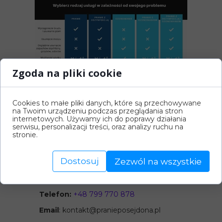
Zgoda na pliki cookie
Cookies to małe pliki danych, które są przechowywane
na Twoim urządzeniu podczas przeglądania stron
internetowych. Używamy ich do poprawy działania
Rezerwacja w
serwisu, personalizacji treści, oraz analizy ruchu na
Gdańsku
stronie.
(kliknij w napis
rezerwacja
, aby zarezerwować termin online)
Dostosuj
Zezwól na wszystkie
Telefon:
+48 799 770 878
Email
: kontakt@pranieposejdona.pl