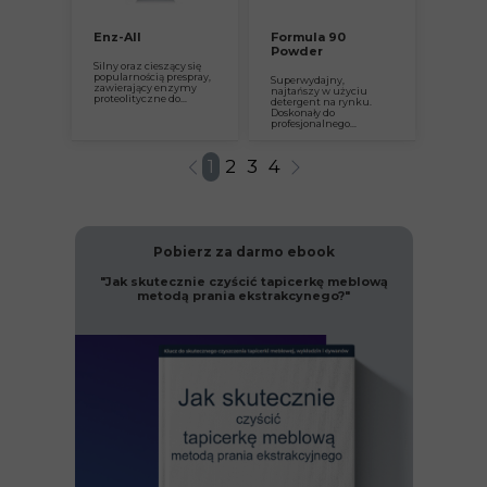
Enz-All
Formula 90
Powder
Silny oraz cieszący się
popularnością prespray,
Superwydajny,
zawierający enzymy
najtańszy w użyciu
proteolityczne do...
detergent na rynku.
Doskonały do
profesjonalnego...
1
2
3
4
Pobierz za darmo ebook
"Jak skutecznie czyścić tapicerkę meblową
metodą prania ekstrakcynego?"