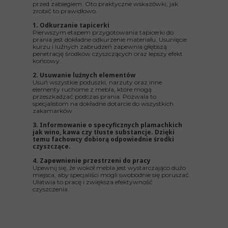
przed zabiegiem. Oto praktyczne wskazówki, jak
zrobić to prawidłowo.
1. Odkurzanie tapicerki
Pierwszym etapem przygotowania tapicerki do
prania jest dokładne odkurzenie materiału. Usunięcie
kurzu i luźnych zabrudzeń zapewnia głębszą
penetrację środków czyszczących oraz lepszy efekt
końcowy.
2. Usuwanie luźnych elementów
Usuń wszystkie poduszki, narzuty oraz inne
elementy ruchome z mebla, które mogą
przeszkadzać podczas prania. Pozwala to
specjalistom na dokładne dotarcie do wszystkich
zakamarków.
3. Informowanie o specyficznych plamachkich
jak wino, kawa czy tłuste substancje. Dzięki
temu fachowcy dobiorą odpowiednie środki
czyszczące.
4. Zapewnienie przestrzeni do pracy
Upewnij się, że wokół mebla jest wystarczająco dużo
miejsca, aby specjaliści mogli swobodnie się poruszać.
Ułatwia to pracę i zwiększa efektywność
czyszczenia.