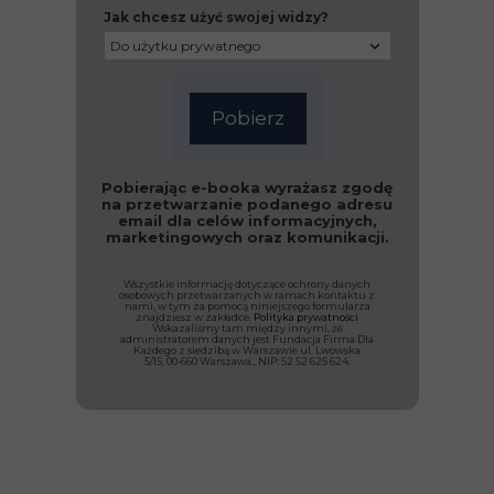
Jak chcesz użyć swojej widzy?
Pobierz
Pobierając e-booka wyrażasz zgodę
na przetwarzanie podanego adresu
email dla celów informacyjnych,
marketingowych oraz komunikacji.
Wszystkie informację dotyczące ochrony danych
osobowych przetwarzanych w ramach kontaktu z
nami, w tym za pomocą niniejszego formularza
znajdziesz w zakładce.
Polityka prywatności
Wskazaliśmy tam między innymi, że
administratorem danych jest Fundacja Firma Dla
Każdego z siedzibą w Warszawie ul. Lwowska
5/15, 00-660 Warszawa., NIP: 52 52 625 624.