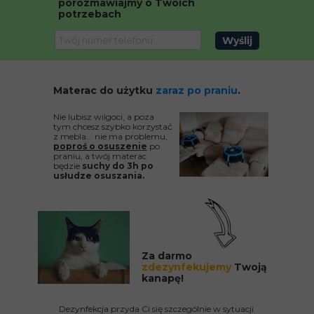
porozmawiajmy o Twoich
potrzebach
Wyślij
Materac do użytku
zaraz po praniu
.
Nie lubisz wilgoci, a poza
tym chcesz szybko korzystać
z mebla... nie ma problemu,
poproś o osuszenie
po
praniu, a twój materac
będzie
suchy do 3h po
usłudze osuszania.
Za darmo
zdezynfekujemy
Twoją
kanapę!
Dezynfekcja przyda Ci się szczególnie w sytuacji