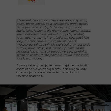
Atrament, balsam do ciała, barwnik spożywczy,
bejca, błoto, cacao, cola, czekolada, drink, dżem,
farba (na bazie wody), farba olejna, guma do
żucia, jajka, jedzenie dla niemowląt, kawa/herbata,
kawa bezkofeinowa, kał, ketchup, klej, koktail,
krem kosmetyczny, krew, lakier do paznokci, leki,
lody, marker, masło, miód, mleko, mocz,
musztarda, oliwa z oliwek, olej silnikowy, pasta do
butów, piwo, pleść, pot, make-up, rdza, sadza,
smoła/asfalt. smar, sok owocowy, sos, szminka,
syrop na kaszel, tłuste jedzenie, trawa, tusz, wino,
wosk, wymiociny.
Bywają takie sytuacje, że nawet najsilniejsze środki
chemiczne nie wywabią plamy, dzieje się tak gdy
substancja na materiale zmieni właściwości
fizyczne materiału.