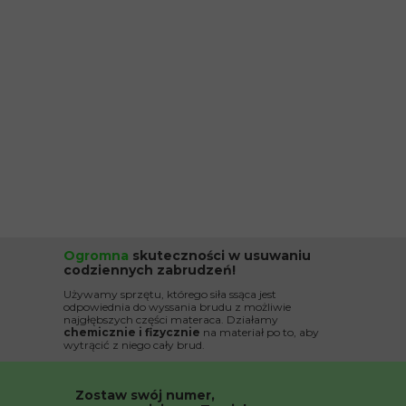
Ogromna
skuteczności w usuwaniu
codziennych zabrudzeń!
Używamy sprzętu, którego siła ssąca jest
odpowiednia do wyssania brudu z możliwie
najgłębszych części materaca. Działamy
chemicznie i fizycznie
na materiał po to, aby
wytrącić z niego cały brud.
Zostaw swój numer,