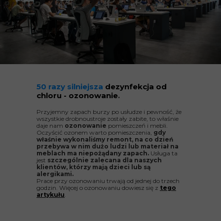
50 razy silniejsza
dezynfekcja od
chloru - ozonowanie
.
Przyjemny zapach burzy po usłudze i pewność, że
wszystkie drobnoustroje zostały zabite, to właśnie
daje nam
ozonowanie
pomieszczeń i mebli.
Oczyścić ozonem warto pomieszczenia,
gdy
właśnie wykonaliśmy remont, na co dzień
przebywa w nim dużo ludzi lub materiał na
meblach ma niepożądany zapach.
Usługa ta
jest
szczególnie zalecana dla naszych
klientów, którzy mają dzieci lub są
alergikami.
Prace przy ozonowaniu trwają od jednej do trzech
godzin. Więcej o ozonowaniu dowiesz się z
tego
artykułu
.