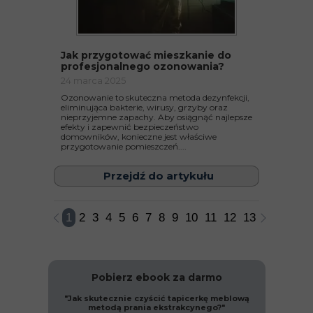
Jak przygotować mieszkanie do
profesjonalnego ozonowania?
24 marca 2025
Ozonowanie to skuteczna metoda dezynfekcji,
eliminująca bakterie, wirusy, grzyby oraz
nieprzyjemne zapachy. Aby osiągnąć najlepsze
efekty i zapewnić bezpieczeństwo
domowników, konieczne jest właściwe
przygotowanie pomieszczeń....
Przejdź do artykułu
1
2
3
4
5
6
7
8
9
10
11
12
13
Pobierz ebook za darmo
"Jak skutecznie czyścić tapicerkę meblową
metodą prania ekstrakcynego?"