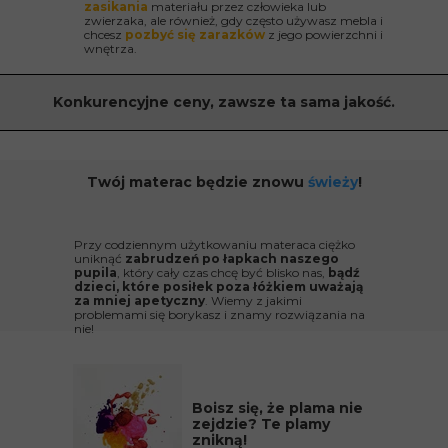
zasikania
materiału przez człowieka lub
zwierzaka, ale również, gdy często używasz mebla i
chcesz
pozbyć się zarazków
z jego powierzchni i
wnętrza.
Konkurencyjne ceny, zawsze ta sama jakość.
Twój materac będzie znowu
świeży
!
Przy codziennym użytkowaniu materaca ciężko
uniknąć
zabrudzeń po łapkach naszego
pupila
, który cały czas chcę być blisko nas,
bądź
dzieci, które posiłek poza łóżkiem uważają
za mniej apetyczny
. Wiemy z jakimi
problemami się borykasz i znamy rozwiązania na
nie!
Boisz się, że plama nie
zejdzie? Te plamy
znikną!