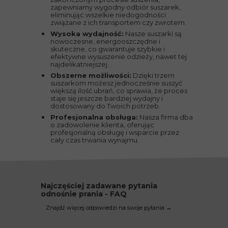
zapewniamy wygodny odbiór suszarek,
eliminując wszelkie niedogodności
związane z ich transportem czy zwrotem.
Wysoka wydajność:
Nasze suszarki są
nowoczesne, energooszczędne i
skuteczne, co gwarantuje szybkie i
efektywne wysuszenie odzieży, nawet tej
najdelikatniejszej.
Obszerne możliwości:
Dzięki trzem
suszarkom możesz jednocześnie suszyć
większą ilość ubrań, co sprawia, że proces
staje się jeszcze bardziej wydajny i
dostosowany do Twoich potrzeb.
Profesjonalna obsługa:
Nasza firma dba
o zadowolenie klienta, oferując
profesjonalną obsługę i wsparcie przez
cały czas trwania wynajmu.
Najczęściej zadawane pytania
odnośnie prania - FAQ
Znajdź więcej odpowiedzi na swoje pytania →