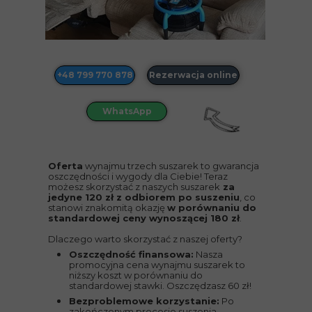
+48 799 770 878
Rezerwacja online
WhatsApp
Oferta
wynajmu trzech suszarek to gwarancja
oszczędności i wygody dla Ciebie! Teraz
możesz skorzystać z naszych suszarek
za
jedyne 120 zł z odbiorem po suszeniu
, co
stanowi znakomitą okazję
w porównaniu do
standardowej ceny wynoszącej 180 zł
.
Dlaczego warto skorzystać z naszej oferty?
Oszczędność finansowa:
Nasza
promocyjna cena wynajmu suszarek to
niższy koszt w porównaniu do
standardowej stawki. Oszczędzasz 60 zł!
Bezproblemowe korzystanie:
Po
zakończonym procesie suszenia,