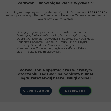
Zadzwoń i Umów Się na Pranie Wykładzin!
Nie czekaj, aż Twoje wykładziny stracą swój urok. Zadzwoń na
799770878
i
umów się na wizytę z Pranie Posejdona w Krakowie. Zapewnij sobie piękne i
czyste wykładziny już dziś!
Obsługujemy wszystkie dzielnice miasta i osiedla tzn. :
Bieńczyce, Bieżanów-Prokocim, Bronowice, Czyżyny,
Dębniki, Grzegórzki, Krowodrza, Mistrzejowice, Nowa Huta,
Podgórze, Podgórze Duchackie, Prądnik Biały, Prądnik
Czerwony, Stare Miasto, Swoszowice, Wzgórza
Krzesławickie, Zwierzyniec, Łagiewniki-Borek Fałęcki ​
oraz inne okoliczne miejscowości.
Pozwól sobie spędzać czas w czystym
otoczeniu, zadzwoń na poniższy numer
bądź zarezerwuj nasze usługi online!
📞 799 770 878
Rezerwacja