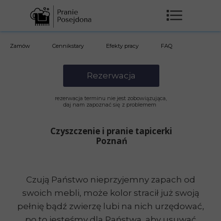
Zamów
Cennikstary
Efekty pracy
FAQ
Rezerwacja
rezerwacja terminu nie jest zobowiązująca,
daj nam zapoznać się z problemem
Czyszczenie i pranie tapicerki
Poznań
Czują Państwo nieprzyjemny zapach od
swoich mebli, może kolor stracił już swoją
pełnię bądź zwierzę lubi na nich urzędować,
po to jesteśmy dla Państwa, aby usuwać