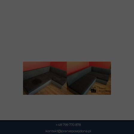
+48 799 770 878
kontakt@pranieposejdona.pl