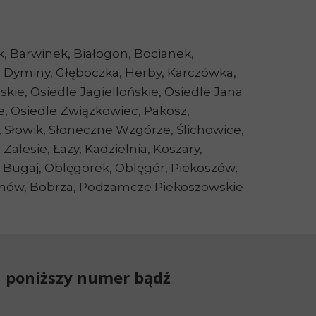
k, Barwinek, Białogon, Bocianek,
Dyminy, Głęboczka, Herby, Karczówka,
kie, Osiedle Jagiellońskie, Osiedle Jana
, Osiedle Związkowiec, Pakosz,
e, Słowik, Słoneczne Wzgórze, Ślichowice,
alesie, Łazy, Kadzielnia, Koszary,
, Bugaj, Oblęgorek, Oblęgór, Piekoszów,
sonów, Bobrza, Podzamcze Piekoszowskie
a poniższy numer bądź