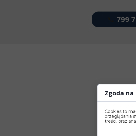
📞
799 7
Zgoda na 
Cookies to ma
przeglądania s
treści, oraz an