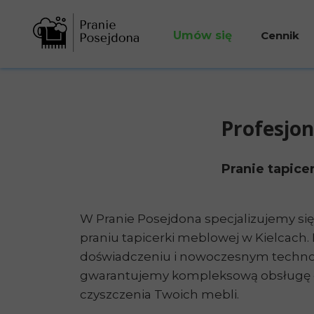
Umów się
Cennik
Telefonicznie
Pranie t
Formularz rezerwacji n
Mycie ko
Profesjon
Formularz rezerwacji 
Formularz rezerwacji 
Pranie tapice
Formularz rezerwacji n
W Pranie Posejdona specjalizujemy si
praniu tapicerki meblowej w Kielcach.
doświadczeniu i nowoczesnym techn
gwarantujemy kompleksową obsługę o
czyszczenia Twoich mebli.