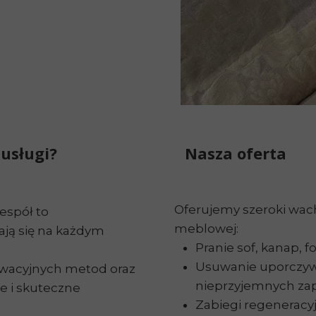
Pranie wy
Osuszanie
Ozonowan
usługi?
Nasza oferta
Oferujemy szeroki wach
espół to
meblowej:
nają się na każdym
Pranie sof, kanap, f
Usuwanie uporczyw
acyjnych metod oraz
nieprzyjemnych za
e i skuteczne
Zabiegi regeneracyj