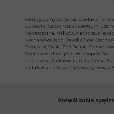
Obsługujemy wszystkie dzielnice miasta 
Bukówka, Cedro Mazur, Centrum, Czarnó
Kawetczyzna, Malików, Na Stoku, Niewach
Kochanowskiego, Osiedle Jana Czarnocki
Pietraszki, Piaski, Pod Dalnią, Podkarcz
Szydłówek, Uroczysko, Wielkopole, Wietrz
Leśniówka, Markowizna, Ostra Górka, Stad
Huta Szklana, Tokarnia, Chęciny, Święt
Pozwól sobie spędz