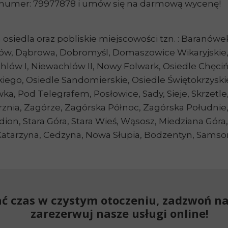
numer: 79977878 i umów się na darmową wycenę!
osiedla oraz pobliskie miejscowości tzn. : Baranówe
w, Dąbrowa, Dobromyśl, Domaszowice Wikaryjskie, 
lów I, Niewachlów II, Nowy Folwark, Osiedle Chęcińs
ego, Osiedle Sandomierskie, Osiedle Świętokrzyskie
ówka, Pod Telegrafem, Posłowice, Sady, Sieje, Skrzetl
nia, Zagórze, Zagórska Północ, Zagórska Południe, Z
ion, Stara Góra, Stara Wieś, Wąsosz, Miedziana Góra
a Katarzyna, Cedzyna, Nowa Słupia, Bodzentyn, Sam
ać czas w czystym otoczeniu, zadzwoń n
zarezerwuj nasze usługi online!