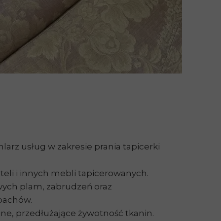
kładzin i dywanów
ie
larz usług w zakresie prania tapicerki
oteli i innych mebli tapicerowanych.
ych plam, zabrudzeń oraz
pachów.
ne, przedłużające żywotność tkanin.