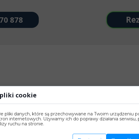
Re
70 878
pliki cookie
łe pliki danych, które są przechowywane na Twoim urządzeniu 
tron internetowych. Używamy ich do poprawy działania serwisu, p
alizy ruchu na stronie.