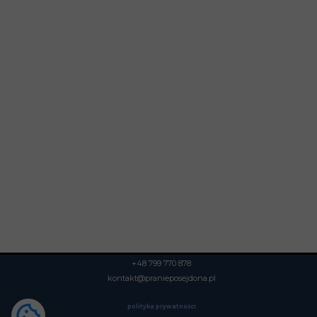
+48 799 770 878
kontakt@pranieposejdona.pl
polityka prywatności