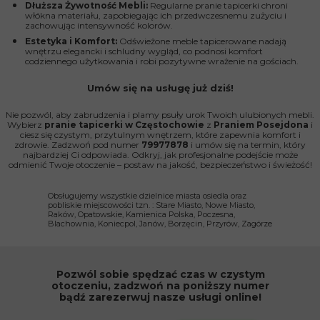
Dłuższa Żywotność Mebli:
Regularne pranie tapicerki chroni
włókna materiału, zapobiegając ich przedwczesnemu zużyciu i
zachowując intensywność kolorów.
Estetyka i Komfort:
Odświeżone meble tapicerowane nadają
wnętrzu elegancki i schludny wygląd, co podnosi komfort
codziennego użytkowania i robi pozytywne wrażenie na gościach.
Umów się na usługę już dziś!
Nie pozwól, aby zabrudzenia i plamy psuły urok Twoich ulubionych mebli.
Wybierz
pranie tapicerki w Częstochowie
z
Praniem Posejdona
i
ciesz się czystym, przytulnym wnętrzem, które zapewnia komfort i
zdrowie. Zadzwoń pod numer
79977878
i umów się na termin, który
najbardziej Ci odpowiada. Odkryj, jak profesjonalne podejście może
odmienić Twoje otoczenie – postaw na jakość, bezpieczeństwo i świeżość!
Obsługujemy wszystkie dzielnice miasta osiedla oraz
pobliskie miejscowości tzn. : Stare Miasto, Nowe Miasto,
Raków, Opatowskie, Kamienica Polska, Poczesna,
Blachownia, Koniecpol, Janów, Borzęcin, Przyrów, Zagórze
Pozwól sobie spędzać czas w czystym
otoczeniu, zadzwoń na poniższy numer
bądź zarezerwuj nasze usługi online!