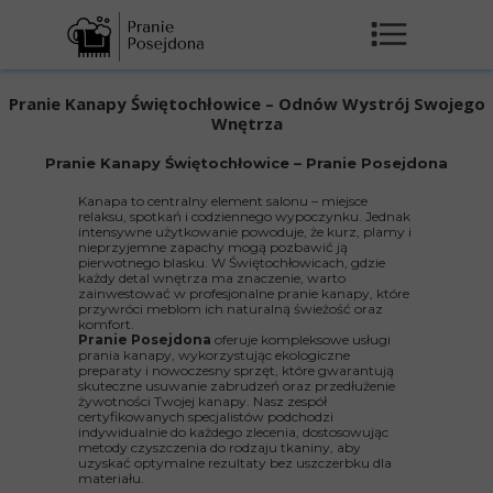
Pranie Kanapy Świętochłowice – Odnów Wystrój Swojego
Wnętrza
Pranie Kanapy Świętochłowice – Pranie Posejdona
Kanapa to centralny element salonu – miejsce
relaksu, spotkań i codziennego wypoczynku. Jednak
intensywne użytkowanie powoduje, że kurz, plamy i
nieprzyjemne zapachy mogą pozbawić ją
pierwotnego blasku. W Świętochłowicach, gdzie
każdy detal wnętrza ma znaczenie, warto
zainwestować w profesjonalne pranie kanapy, które
przywróci meblom ich naturalną świeżość oraz
komfort.
Pranie Posejdona
oferuje kompleksowe usługi
prania kanapy, wykorzystując ekologiczne
preparaty i nowoczesny sprzęt, które gwarantują
skuteczne usuwanie zabrudzeń oraz przedłużenie
żywotności Twojej kanapy. Nasz zespół
certyfikowanych specjalistów podchodzi
indywidualnie do każdego zlecenia, dostosowując
metody czyszczenia do rodzaju tkaniny, aby
uzyskać optymalne rezultaty bez uszczerbku dla
materiału.