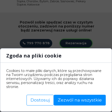
Śląska, Chorzów, Bytom, Zabrze, Sosnowiec, Piekary
Śląskie, Katowice
Pozwól sobie spędzać czas w czystym
otoczeniu, zadzwoń na poniższy numer
bądź zarezerwuj nasze usługi online!
📞 799 770 878
Rezerwacja
Zgoda na pliki cookie
Cookies to małe pliki danych, które są przechowywane
na Twoim urządzeniu podczas przeglądania stron
internetowych. Używamy ich do poprawy działania
serwisu, personalizacji treści, oraz analizy ruchu na
stronie.
Dostosuj
Zezwól na wszystkie