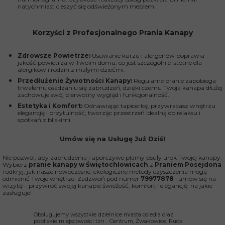
natychmiast cieszyć się odświeżonym meblem.
Korzyści z Profesjonalnego Prania Kanapy
Zdrowsze Powietrze:
Usuwanie kurzu i alergenów poprawia
jakość powietrza w Twoim domu, co jest szczególnie istotne dla
alergików i rodzin z małymi dziećmi.
Przedłużenie Żywotności Kanapy:
Regularne pranie zapobiega
trwałemu osadzaniu się zabrudzeń, dzięki czemu Twoja kanapa dłużej
zachowuje swój pierwotny wygląd i funkcjonalność.
Estetyka i Komfort:
Odnawiając tapicerkę, przywracasz wnętrzu
elegancję i przytulność, tworząc przestrzeń idealną do relaksu i
spotkań z bliskimi.
Umów się na Usługę Już Dziś!
Nie pozwól, aby zabrudzenia i uporczywe plamy psuły urok Twojej kanapy.
Wybierz
pranie kanapy w Świętochłowicach
z
Praniem Posejdona
i odkryj, jak nasze nowoczesne, ekologiczne metody czyszczenia mogą
odmienić Twoje wnętrze. Zadzwoń pod numer
79977878
i umów się na
wizytę – przywróć swojej kanapie świeżość, komfort i elegancję, na jakie
zasługuje!
Obsługujemy wszystkie dzielnice miasta osiedla oraz
pobliskie miejscowości tzn. : Centrum, Żwakowice, Ruda