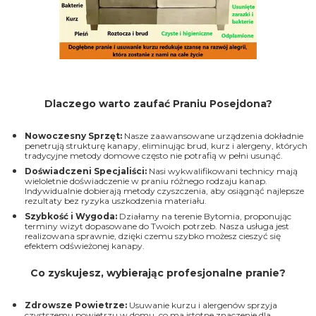
Dlaczego warto zaufać Praniu Posejdona?
Nowoczesny Sprzęt:
Nasze zaawansowane urządzenia dokładnie
penetrują strukturę kanapy, eliminując brud, kurz i alergeny, których
tradycyjne metody domowe często nie potrafią w pełni usunąć.
Doświadczeni Specjaliści:
Nasi wykwalifikowani technicy mają
wieloletnie doświadczenie w praniu różnego rodzaju kanap.
Indywidualnie dobierają metody czyszczenia, aby osiągnąć najlepsze
rezultaty bez ryzyka uszkodzenia materiału.
Szybkość i Wygoda:
Działamy na terenie Bytomia, proponując
terminy wizyt dopasowane do Twoich potrzeb. Nasza usługa jest
realizowana sprawnie, dzięki czemu szybko możesz cieszyć się
efektem odświeżonej kanapy.
Co zyskujesz, wybierając profesjonalne pranie?
Zdrowsze Powietrze:
Usuwanie kurzu i alergenów sprzyja
czystszemu powietrzu w domu, co ma istotne znaczenie dla