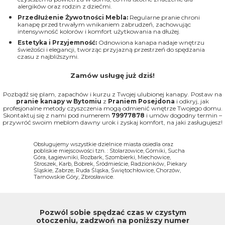
alergików oraz rodzin z dziećmi.
Przedłużenie Żywotności Mebla:
Regularne pranie chroni
kanapę przed trwałym wnikaniem zabrudzeń, zachowując
intensywność kolorów i komfort użytkowania na dłużej.
Estetyka i Przyjemność:
Odnowiona kanapa nadaje wnętrzu
świeżości i elegancji, tworząc przyjazną przestrzeń do spędzania
czasu z najbliższymi.
Zamów usługę już dziś!
Pozbądź się plam, zapachów i kurzu z Twojej ulubionej kanapy. Postaw na
pranie kanapy w Bytomiu
z
Praniem Posejdona
i odkryj, jak
profesjonalne metody czyszczenia mogą odmienić wnętrze Twojego domu.
Skontaktuj się z nami pod numerem
79977878
i umów dogodny termin –
przywróć swoim meblom dawny urok i zyskaj komfort, na jaki zasługujesz!
Obsługujemy wszystkie dzielnice miasta osiedla oraz
pobliskie miejscowości tzn. : Stolarzowice, Górniki, Sucha
Góra, Łagiewniki, Rozbark, Szombierki, Miechowice,
Stroszek, Karb, Bobrek, Śródmieście, Radzionków, Piekary
Śląskie, Zabrze, Ruda Śląska, Świętochłowice, Chorzów,
Tarnowskie Góry, Zbrosławice.
Pozwól sobie spędzać czas w czystym
otoczeniu, zadzwoń na poniższy numer