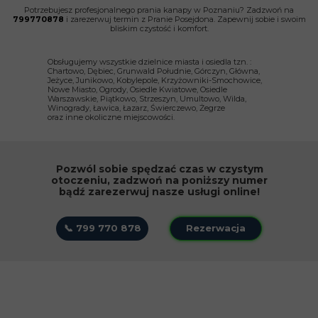
Potrzebujesz profesjonalnego prania kanapy w Poznaniu? Zadzwoń na
799770878
i zarezerwuj termin z Pranie Posejdona. Zapewnij sobie i swoim
bliskim czystość i komfort.
Obsługujemy wszystkie dzielnice miasta i osiedla tzn. :
Chartowo, Dębiec, Grunwald Południe, Górczyn, Główna,
Jeżyce, Junikowo, Kobylepole, Krzyżowniki-Smochowice,
Nowe Miasto, Ogrody, Osiedle Kwiatowe, Osiedle
Warszawskie, Piątkowo, Strzeszyn, Umultowo, Wilda,
Winogrady, Ławica, Łazarz, Świerczewo, Żegrze ​
oraz inne okoliczne miejscowości.
Pozwól sobie spędzać czas w czystym
otoczeniu, zadzwoń na poniższy numer
bądź zarezerwuj nasze usługi online!
📞 799 770 878
Rezerwacja