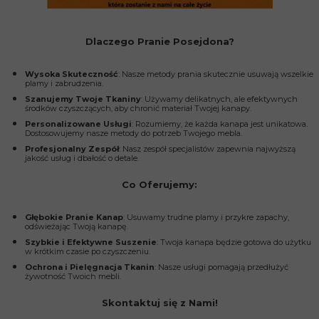
Dlaczego Pranie Posejdona?
Wysoka Skuteczność
: Nasze metody prania skutecznie usuwają wszelkie
plamy i zabrudzenia.
Szanujemy Twoje Tkaniny
: Używamy delikatnych, ale efektywnych
środków czyszczących, aby chronić materiał Twojej kanapy.
Personalizowane Usługi
: Rozumiemy, że każda kanapa jest unikatowa.
Dostosowujemy nasze metody do potrzeb Twojego mebla.
Profesjonalny Zespół
: Nasz zespół specjalistów zapewnia najwyższą
jakość usług i dbałość o detale.
Co Oferujemy:
Głębokie Pranie Kanap
: Usuwamy trudne plamy i przykre zapachy,
odświeżając Twoją kanapę.
Szybkie i Efektywne Suszenie
: Twoja kanapa będzie gotowa do użytku
w krótkim czasie po czyszczeniu.
Ochrona i Pielęgnacja Tkanin
: Nasze usługi pomagają przedłużyć
żywotność Twoich mebli.
Skontaktuj się z Nami!