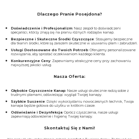
Dlaczego Pranie Posejdona?
Doświadczenie i Profesjonalizm
: Nasz zespół to doświadczeni
specjaliści, którzy znają się na praniu różnych rodzajów kanap.
Bezpieczne i Skuteczne Środki Czyszczące
: Stosujemy bezpieczne
dla tkanin środki, które są zarazem skuteczne w usuwaniu plam i zabrudzeń.
Usługi Dostosowane do Twoich Potrzeb
: Oferujemy personalizowane
rozwiązania, aby sprostać oczekiwaniom każdego klienta.
Konkurencyjne Ceny
: Zapewniamy atrakcyjne ceny przy zachowaniu
najwyższej jakości usług.
Nasza Oferta:
Głębokie Czyszczenie Kanap
: Nasze usługi skutecznie radzą sobie z
trudnymi plamami, odświeżając wygląd Twojej kanapy.
Szybkie Suszenie
: Dzięki wykorzystaniu nowoczesnych technik, Twoja
kanapa będzie gotowa do użytku w krótkim czasie.
Odświeżanie i Dezynfekcja
: Oprócz czyszczenia, nasze usługi
zapewniają odświeżenie i higienę Twojej kanapy.
Skontaktuj Się z Nami!