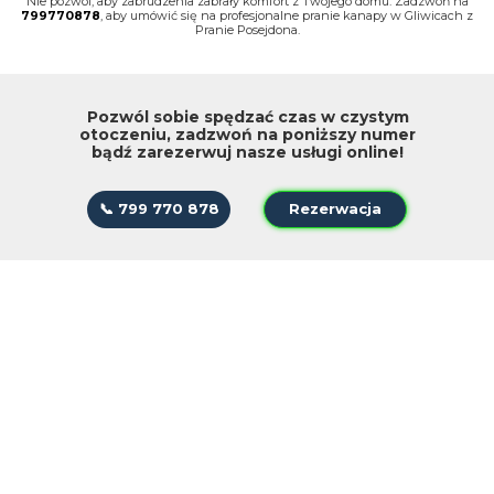
Nie pozwól, aby zabrudzenia zabrały komfort z Twojego domu. Zadzwoń na
799770878
, aby umówić się na profesjonalne pranie kanapy w Gliwicach z
Pranie Posejdona.
Pozwól sobie spędzać czas w czystym
otoczeniu, zadzwoń na poniższy numer
bądź zarezerwuj nasze usługi online!
📞 799 770 878
Rezerwacja