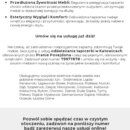
Przedłużona Żywotność Mebli:
Regularna pielęgnacja tapicerki
chroni włókna tkanin przed przedwczesnym zużyciem, utrzymując
meble w doskonałej kondycji na dłużej.
Estetyczny Wygląd i Komfort:
Odświeżona tapicerka nadaje
wnętrzu elegancji i przytulności, sprawiając, że każdy pokój nabiera
nowej energii i stylu.
Umów się na usługę już dziś!
Nie czekaj, aż zabrudzenia i nieprzyjemne zapachy zdominują Twoje
meble. Skorzystaj z usług
odświeżania tapicerki w Katowicach
oferowanych przez
Pranie Posejdona
i ciesz się pięknym, odnowionym
wnętrzem. Zadzwoń pod numer
79977878
i umów się na wizytę – daj
swoim meblom nową szansę na życie pełne świeżości i komfortu!
Obsługujemy wszystkie dzielnice miasta osiedla oraz
pobliskie miejscowości tzn. : Śródmieście, Ligota-
Panewniki, Łagiewniki-Borek, Piotrowice, Podlesie, Murcki,
Dąb, Szopienice, Załęże, Nikiszowiec, Giszowiec, Katowice-
Kostuchna, Bytom, Chorzów, Zabrze, Ruda Śląska, Tychy,
Piekary Śląskie, Mysłowice, Siemianowice Śląskie, Mikołów,
Orzesze, Łaziska Górne
Pozwól sobie spędzać czas w czystym
otoczeniu, zadzwoń na poniższy numer
bądź zarezerwuj nasze usługi online!