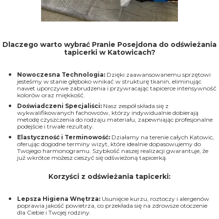
Dlaczego warto wybrać Pranie Posejdona do odświeżania
tapicerki w Katowicach?
Nowoczesna Technologia:
Dzięki zaawansowanemu sprzętowi
jesteśmy w stanie głęboko wnikać w strukturę tkanin, eliminując
nawet uporczywe zabrudzenia i przywracając tapicerce intensywność
kolorów oraz miękkość.
Doświadczeni Specjaliści:
Nasz zespół składa się z
wykwalifikowanych fachowców, którzy indywidualnie dobierają
metodę czyszczenia do rodzaju materiału, zapewniając profesjonalne
podejście i trwałe rezultaty.
Elastyczność i Terminowość:
Działamy na terenie całych Katowic,
oferując dogodne terminy wizyt, które idealnie dopasowujemy do
Twojego harmonogramu. Szybkość naszej realizacji gwarantuje, że
już wkrótce możesz cieszyć się odświeżoną tapicerką.
Korzyści z odświeżania tapicerki:
Lepsza Higiena Wnętrza:
Usunięcie kurzu, roztoczy i alergenów
poprawia jakość powietrza, co przekłada się na zdrowsze otoczenie
dla Ciebie i Twojej rodziny.