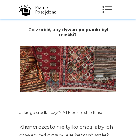
Co zrobić, aby dywan po praniu był
miękki?
Jakiego środka użyć?
All Fiber Textile Rinse
Klienci często nie tylko chcą, aby ich
dywan był czysty, ale żeby również