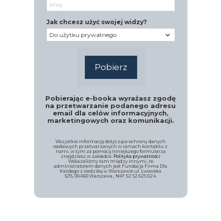
Jak chcesz użyć swojej widzy?
Pobierz
Pobierając e-booka wyrażasz zgodę
na przetwarzanie podanego adresu
email dla celów informacyjnych,
marketingowych oraz komunikacji.
Wszystkie informację dotyczące ochrony danych
osobowych przetwarzanych w ramach kontaktu z
nami, w tym za pomocą niniejszego formularza
znajdziesz w zakładce.
Polityka prywatności
Wskazaliśmy tam między innymi, że
administratorem danych jest Fundacja Firma Dla
Każdego z siedzibą w Warszawie ul. Lwowska
5/15, 00-660 Warszawa., NIP: 52 52 625 624.