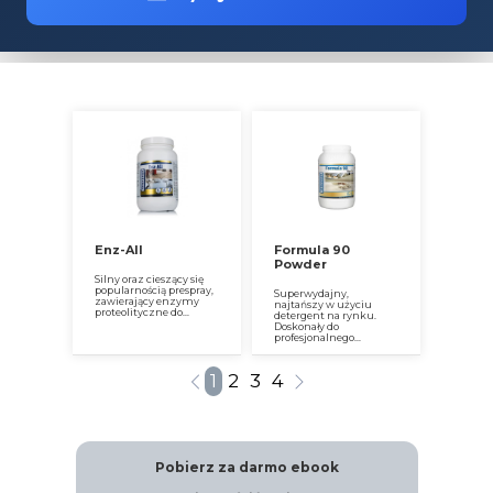
Enz-All
Formula 90
Powder
Silny oraz cieszący się
popularnością prespray,
Superwydajny,
zawierający enzymy
najtańszy w użyciu
proteolityczne do...
detergent na rynku.
Doskonały do
profesjonalnego...
1
2
3
4
Pobierz za darmo ebook