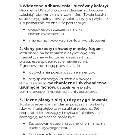
1. Widoczne odbarwienia i nierówny koloryt
Promienie UV, sól drogowa i oleje samochodowe
„zjadają” pigment nawierzchni. Jeśli Twoja kostka
straciła oryginalny, równy kolor, a płyty są wyblakłe
lub poszarzałe, to znak, że potrzebuje:
głębokiego czyszczenia (myjka
ciśnieniowa/chemia)
impregnacji koloryzującej lub hydrofobowej
2. Mchy, porosty i chwasty między fugami
Roślinność na łączeniach nie tylko wygląda
nieestetycznie — korzenie rozsadzają fugi,
przyspieszając degradację nawierzchni.
Zignorowane, mogą prowadzić do:
wypychania pojedynczych elementów
przyspieszonego kruszenia krawędzi
Rozwiązanie to
mechaniczne lub chemiczne
usunięcie mchów
, uzupełnienie piasku
polimerowego i impregnacja antyporostowa.
3. Liczne plamy z oleju, rdzy czy grillowania
Tłuste przebarwienia, plamy po sosach i wykwity
rdzy wnikają głęboko w strukturę betonu. Jeśli
preparat odtłuszczający i myjka ciśnieniowa nie
pomagają, konieczne może być:
Zastosowanie specjalistycznej chemii (np. na
bazie aktywnego tlenu).
Szlifowanie lub piaskowanie punktowe.