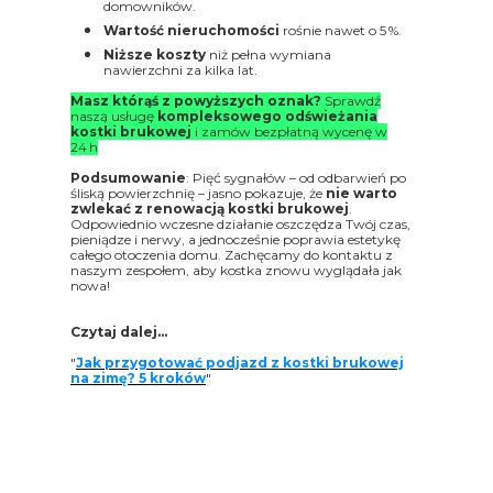
domowników.
Wartość nieruchomości
rośnie nawet o 5 %.
Niższe koszty
niż pełna wymiana
nawierzchni za kilka lat.
Masz którąś z powyższych oznak?
Sprawdź
naszą usługę
kompleksowego odświeżania
kostki brukowej
i zamów bezpłatną wycenę w
24 h
Podsumowanie
: Pięć sygnałów – od odbarwień po
śliską powierzchnię – jasno pokazuje, że
nie warto
zwlekać z renowacją kostki brukowej
.
Odpowiednio wczesne działanie oszczędza Twój czas,
pieniądze i nerwy, a jednocześnie poprawia estetykę
całego otoczenia domu. Zachęcamy do kontaktu z
naszym zespołem, aby kostka znowu wyglądała jak
nowa!
Czytaj dalej...
"
Jak przygotować podjazd z kostki brukowej
na zimę? 5 kroków
"