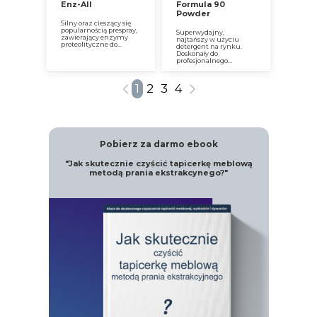
Enz-All
Formula 90
Powder
Silny oraz cieszący się
popularnością prespray,
Superwydajny,
zawierający enzymy
najtańszy w użyciu
proteolityczne do...
detergent na rynku.
Doskonały do
profesjonalnego...
1
2
3
4
Pobierz za darmo ebook
"Jak skutecznie czyścić tapicerkę meblową
metodą prania ekstrakcynego?"