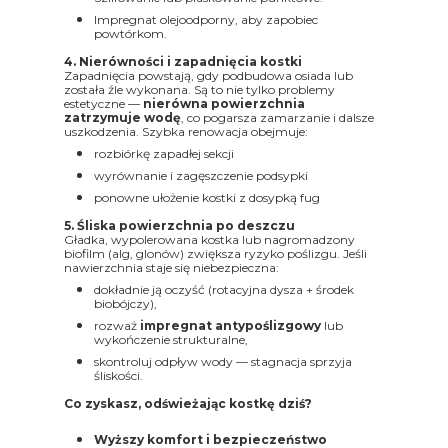
Impregnat olejoodporny, aby zapobiec
powtórkom.
4. Nierówności i zapadnięcia kostki
Zapadnięcia powstają, gdy podbudowa osiada lub
została źle wykonana. Są to nie tylko problemy
estetyczne —
nierówna powierzchnia
zatrzymuje wodę
, co pogarsza zamarzanie i dalsze
uszkodzenia. Szybka renowacja obejmuje:
rozbiórkę zapadłej sekcji
wyrównanie i zagęszczenie podsypki
ponowne ułożenie kostki z dosypką fug
5. Śliska powierzchnia po deszczu
Gładka, wypolerowana kostka lub nagromadzony
biofilm (alg, glonów) zwiększa ryzyko poślizgu. Jeśli
nawierzchnia staje się niebezpieczna:
dokładnie ją oczyść (rotacyjna dysza + środek
biobójczy),
rozważ
impregnat antypoślizgowy
lub
wykończenie strukturalne,
skontroluj odpływ wody — stagnacja sprzyja
śliskości.
Co zyskasz, odświeżając kostkę dziś?
Wyższy komfort i bezpieczeństwo